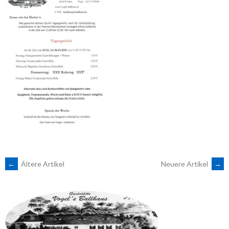
BEITRAGSNAVIGATION
←
Ältere Artikel
Neuere Artikel
→