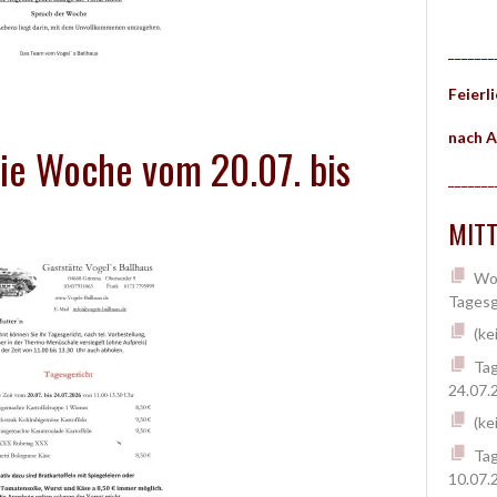
_______
Feierl
nach A
die Woche vom 20.07. bis
_______
MITT
Woc
Tagesg
(ke
Tag
24.07.
(ke
Tag
10.07.