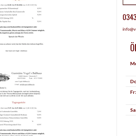
0343
info@v
Ö
Mo
Do
Fr
Sa