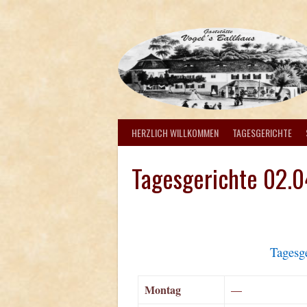
Springe
zum
Inhalt
HERZLICH WILLKOMMEN
TAGESGERICHTE
Tagesgerichte 02.
Tagesg
Montag
—