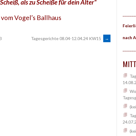
n Scheiß, als zu Scheiße für dein Alter“
_______
vom Vogel’s Ballhaus
Feierl
nach A
3
Tagesgerichte 08.04-12.04.24 KW15
→
_______
MITT
Tag
14.08.
Woc
Tagesg
(ke
Tag
24.07.
(ke