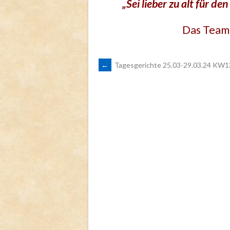
„Sei lieber zu alt für de
Das Team 
ARTIKEL-
←
Tagesgerichte 25.03-29.03.24 KW1
NAVIGATION