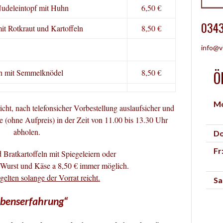
udeleintopf mit Huhn
6,50 €
0343
t Rotkraut und Kartoffeln
8,50 €
info@v
ch mit Semmelknödel
8,50 €
Ö
Mo
ht, nach telefonsicher Vorbestellung auslaufsicher und
 (ohne Aufpreis) in der Zeit von 11.00 bis 13.30 Uhr
abholen.
Do
Fr
d Bratkartoffeln mit Spiegeleiern oder
Wurst und Käse a 8,50 € immer möglich.
elten solange der Vorrat reicht.
Sa
ebenserfahrung“