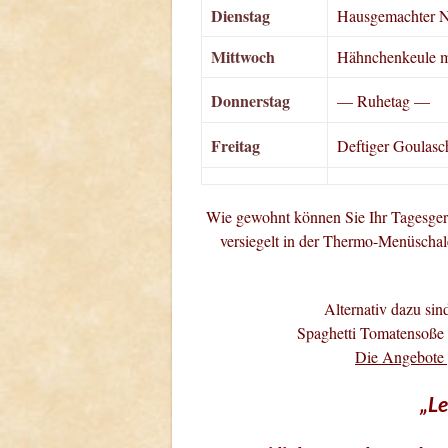
Dienstag
Hausgemachter N
Mittwoch
Hähnchenkeule mi
Donnerstag
— Ruhetag —
Freitag
Deftiger Goulas
Wie gewohnt können Sie Ihr Tagesgeric
versiegelt in der Thermo-Menüschale
Alternativ dazu sin
Spaghetti Tomatensoße 
Die Angebote g
„L