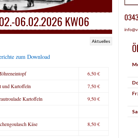
0343
.02.-06.02.2026 KW06
info@v
Aktuelles
Ö
erichte zum Download
Mo
öhreneintopf
6,50 €
Do
t und Kartoffeln
7,50 €
Fr
utroulade Kartoffeln
9,50 €
Sa
chengoulasch Käse
8,50 €