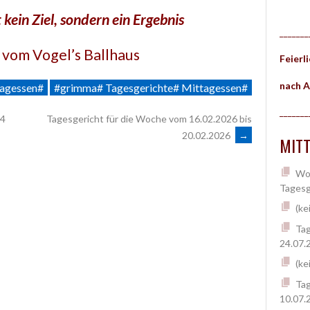
 kein Ziel, sondern ein Ergebnis
_______
vom Vogel’s Ballhaus
Feierl
nach A
tagessen#
#grimma# Tagesgerichte# Mittagessen#
_______
04
Tagesgericht für die Woche vom 16.02.2026 bis
20.02.2026
→
MITT
Woc
Tagesg
(ke
Tag
24.07.
(ke
Tag
10.07.