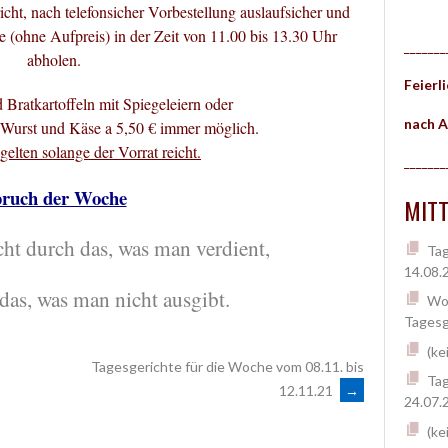
ht, nach telefonsicher Vorbestellung auslaufsicher und
 (ohne Aufpreis) in der Zeit von 11.00 bis 13.30 Uhr
_______
abholen.
Feierl
d Bratkartoffeln mit Spiegeleiern oder
nach A
Wurst und Käse a 5,50 € immer möglich.
elten solange der Vorrat reicht.
_______
ruch der Woche
MITT
ht durch das, was man verdient,
Tag
14.08.
das, was man nicht ausgibt.
Woc
Tagesg
(ke
Tagesgerichte für die Woche vom 08.11. bis
Tag
12.11.21
→
24.07.
(ke