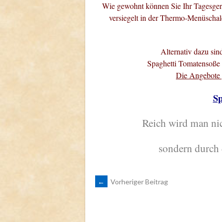
Wie gewohnt können Sie Ihr Tagesgeric
versiegelt in der Thermo-Menüschale
Alternativ dazu sin
Spaghetti Tomatensoße 
Die Angebote g
Sp
Reich wird man nic
sondern durch 
ARTIKEL-
←
Vorheriger Beitrag
NAVIGATION