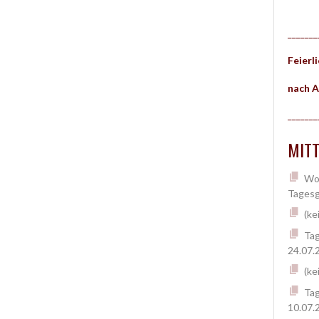
_______
Feierl
nach A
_______
MITT
Woc
Tagesg
(ke
Tag
24.07.
(ke
Tag
10.07.