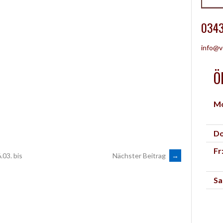
0343
info@v
Ö
Mo
Do
Fr
03. bis
Nächster Beitrag
→
Sa