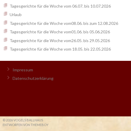
Tagesgerichte für die Woche vom 06.07. bis 10.07.2026
Urlaub
Tagesgerichte für die Woche vom08.06. bis zum 12.08.2026
Tagesgerichte für die Woche vom01.06. bis 05.06.2026
Tagesgerichte für die Woche vom26.05. bis 29.05.2026
Tagesgerichte für die Woche vom 18.05. bis 22.05.2026
Impressum
Datenschutzerklärung
© 2026 VOGELS BALLHAUS
ENTWORFEN VON THEMEBOY